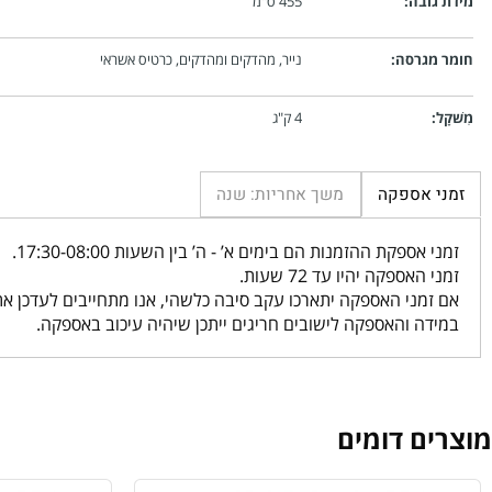
וחב:
366 ס"מ
ומק:
258 ס"מ
ובה:
455 ס"מ
גרסה:
נייר, מהדקים ומהדקים, כרטיס אשראי
4 ק"ג
 אספקה
משך אחריות: שנה
אספקת ההזמנות הם בימים א’ - ה’ בין השעות 17:30-08:00.
האספקה יהיו עד 72 שעות.
מני האספקה יתארכו עקב סיבה כלשהי, אנו מתחייבים לעדכן אתכם ב
ה והאספקה לישובים חריגים ייתכן שיהיה עיכוב באספקה.