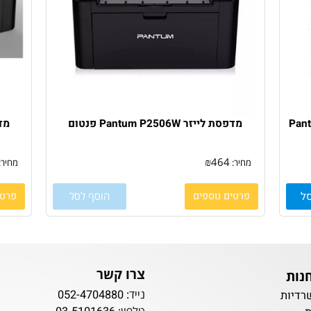
מדפסת ‏לייזר Pantum P2506W פנטום
מדפסת ‏לייזר
64
₪
464
מחיר:
מחיר:
פרטים נוספים
הוסף לסל
פרטים נ