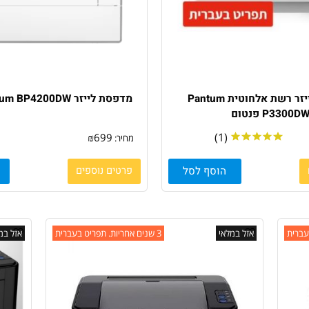
מדפסת לייזר רשת אלחוטית Pantum
מדפסת לייזר Pantum BP4200DW פנטום
 פנטום
(1)
₪
699
מחיר:
הוסף לסל
פרטים נוספים
הו
אזל במלאי
3 שנים אחריות. תפריט בעברית
אזל במלאי