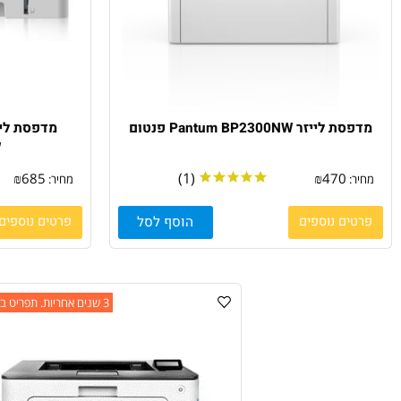
זר Pantum BP2300NW פנטום
P3300DW
(1)
₪
685
₪
470
:
מחיר:
ם נוספים
הוסף לסל
פרטים נוספים
3 שנים אחריות. תפריט בעברית