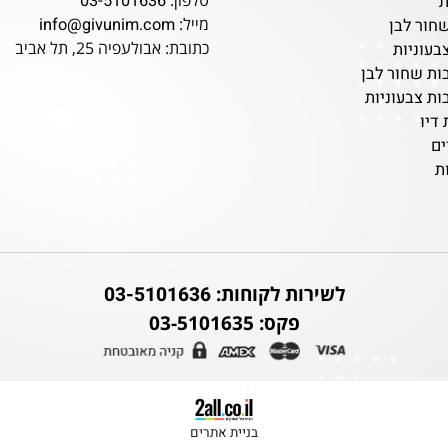
צרו קשר
נייד:
052-4704880
ת
טלפון:
03-5101636
מייל:
info@givunim.com
לבן
כתובת: אבולעפיה 25, תל אביב
ות
ור לבן
עוניות
לשירות לקוחות:
03-5101636
פקס: 03-5101635