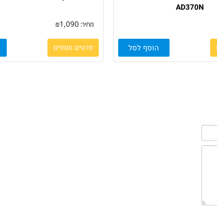
סורק צבעוני דו צדדי עם חיבור רשת Avision
סורק רשת צבעוני Avision IDA6
AD370
₪
1,090
מחיר:
הוסף לסל
פרטים נוספים
הו