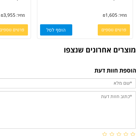
 צבעוני דו צדדי Avision AV332IL
N
₪
3,955
₪
1,605
:
מחיר:
ם נוספים
הוסף לסל
פרטים נוספים
ם אחרונים שנצפו
חוות דעת