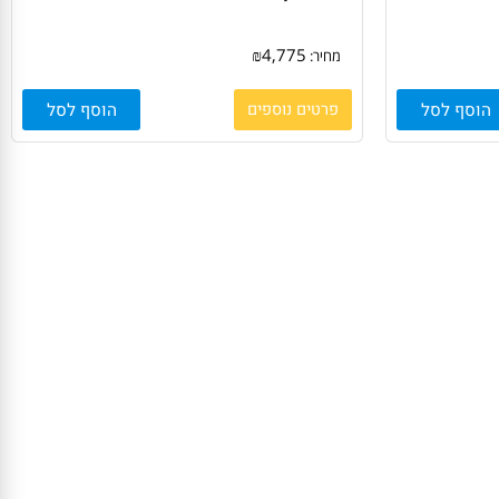
סורק רשת דו צדדי AVISION AN360
₪
4,775
מחיר:
סף לסל
פרטים נוספים
הוסף לסל