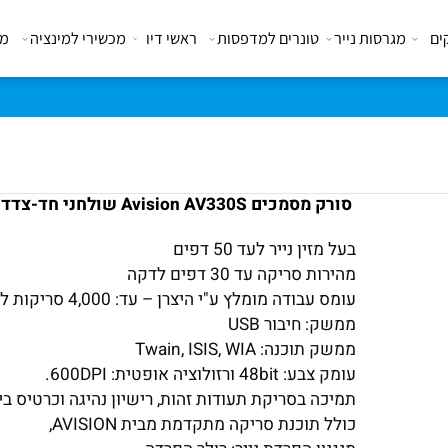
מגרסות נייר
טונרים למדפסות
ראשי דיו
מכשירי למינציה
מבצע
טלפון להזמנות ופרטים נוספים 03-5101636
סורק מסמכים Avision AV330S שולחני חד-צדדי בגודל A4
בעל מזין נייר לעד 50 דפים
מהירות סריקה עד 30 דפים לדקה
עומס עבודה מומלץ ע"י היצרן – עד: 4,000 סריקות ליום.
ממשק: חיבור
USB
ממשק תוכנה: Twain,
WIA
,
ISIS
עומק צבע: 48bit ורזולוציה אופטית: 600DPI.
תמיכה בסריקת תעודות זהות, רישיון נהיגה וכרטיס ביקור
כולל תוכנת סריקה מתקדמת מבית
AVISION
,