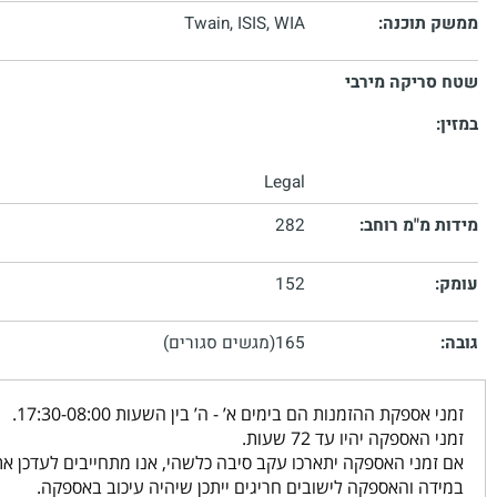
חומרה:
USB2 (תומך USB 1.1)
תוכנה:
Twain, ISIS, WIA
ריקה מירבי
Legal
מ"מ רוחב:
282
152
165(מגשים סגורים)