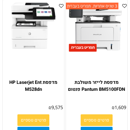
3 שנים אחריות. תפריט בעברית
מדפסת ‏לייזר משולבת
מדפסת HP Laserjet Ent
Pantum BM5100FDN פנטום
M528dn
₪
9,575
₪
1,609
פרטים נוספים
פרטים נוספים