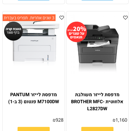
3 שנים אחריות. תפריט בעברית
מדפסת לייזר משולבת
מדפסת ‏לייזר PANTUM
אלחוטית BROTHER MFC-
M7100DW פנטום (3 ב-1)
L2827DW
₪
928
₪
1,160