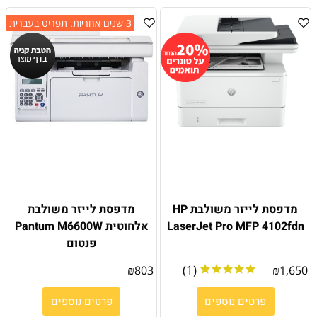
3 שנים אחריות. תפריט בעברית
מדפסת לייזר משולבת HP
מדפסת לייזר משולבת
LaserJet Pro MFP 4102fdn
אלחוטית Pantum M6600W
פנטום
(1)
₪
803
₪
1,650
פרטים נוספים
פרטים נוספים