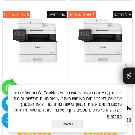
אזל במלאי
3 שנים אחריות
אזל במלאי
3 שנים אחריות
✕
לידיעתך, באתרנו נעשה שימוש בקבצי Cookies, לרבות של צדדים
מדפסת לייזר משולבת
מדפסת לייזר משולבת
שלישיים, לצורך ניתוח השימוש באתר, שיפור חוויית הגלישה והצגת
אלחוטית Canon image
אלחוטית Canon image
פרסום מותאם אישית. המשך גלישה באתר מהווה את הסכמתך
CLASS MF426dw+ טונר מתנה
CLASS MF426dw
לשימוש זה. לפרטים נוספים ניתן לעיין במדיניות הפרטיות.
מדיניות
הפרטיות
₪
1,704
₪
1,704
₪
1,888
מאשר
פרטים נוספים
פרטים נוספים