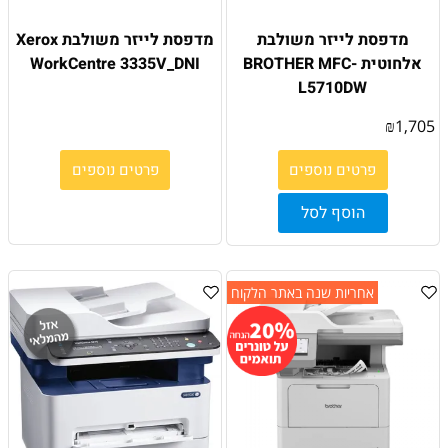
מדפסת לייזר משולבת
מדפסת ‏לייזר משולבת Xerox
אלחוטית BROTHER MFC-
WorkCentre 3335V_DNI
L5710DW
₪
1,705
פרטים נוספים
פרטים נוספים
הוסף לסל
אחריות שנה באתר הלקוח