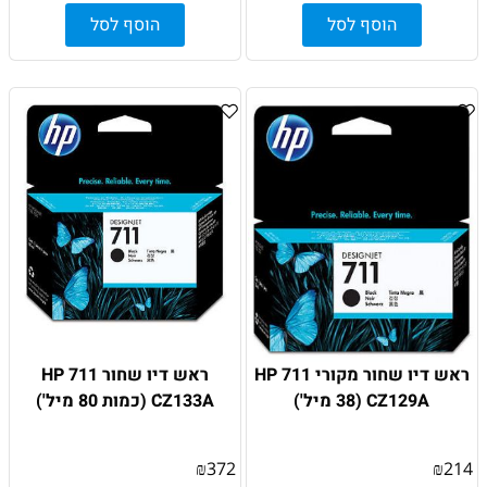
הוסף לסל
הוסף לסל
ראש דיו שחור מקורי HP 711
‏ראש דיו ‏שחור HP 711
CZ129A (38 מיל')
CZ133A ׁ(כמות 80 מיל')
₪
372
₪
214