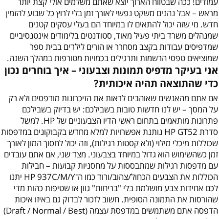
עמודים! ככה שבטווח הארוך יוצא שאתם משלמים אולי קצת יותר
מראש – אבל נהנים משקט נפשי לאורך זמן בלי לרוץ כל שבוע להזמין
חדש. מי שזה יכול להתאים לו במיוחד הם בעלי עסקים קטנים
שמנהלים משרד ביתי פעיל מאוד, סטודנטים בלימודים אינטנסיביים
שמדפיסים עבודות בקצב מסחרר או הורים לילדים בבית ספר
שמוציאים טפסי הרשמות ותרגילים בכמויות מטורפות במהלך השנה.
אני בעיקר מדפיס תמונות וצבעוני – איך בוחרים נכון
כדי שהתוצאה תהיה איכותית?
אם אתם מהאנשים שאוהבים לראות את הזיכרונות מודפסים ולא רק
על המסך – יש לנו חדשות טובות בשבילכם: יש בדיוק בשבילכם
פתרונות מותאמים בתחום ראשי הדיו הצבעוניים של HP. למשל
סדרת HP GT52 נותנת אפשרויות למלא מחדש בקבוקונים במדפסות
שכוללות מיכלי מילוי (ולא קסטות רגילות), וזה יכול לחסוך המון לאורך
זמן כשהשימוש הוא גדול במיוחד בצבעוני. מצד שני, אם אתם עובדים
עם מדפסות רגילות שמתבססות על מחסניות קבועות – חבילות
הכוללות את הצבעים הכחול/צהוב/ורוד כמו ה־HP 937C/M/Y יתנו
לכם אחידות צבע מושלמת בלי "בריחות" גוון או שטיפות כהות מדי
שהורסות את התמונה הסופית. חשוב לזכור לבדוק גם באיזו איכות
הדפסה אתם משתמשים במדפסת עצמה (Draft / Normal / Best)