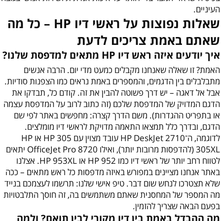
העיניים.
שאלות נפוצות על ראשי דיו HP – כל מה
שאתם באמת צריכים לדעת
איך יודעים איזה ראש דיו HP מתאים למדפסת שלנו?
האמת? זו שאלה שאנחנו מקבלים כמעט מדי יום. הרבה אנשים
מתבלבלים בין הדגמים, והמספרים באמת נראים כמו הצפנות סודיות.
אבל אל דאגה – יש דרך פשוטה להבין את זה. קודם כל, תבדקו את
הדגם המדויק של המדפסת שלכם (זה כתוב לרוב על המדפסת עצמה
או בתפריט ההגדרות). משם הדרך קצרה: מחפשים באתר לפי שם
הדגם, ובדרך כלל תמצאו התאמה מדויקת לראשי דיו מומלצים.
לדוגמה, ה־HP DeskJet 2710 עובד מצוין עם HP 305 או HP
305XL (להדפסות מרובות יותר), ואילו OfficeJet Pro 8720 יתאים
לטווח רחב יותר של ראשי דיו כמו HP 952 או HP 953XL. אצלנו
באתר אנחנו מציינים במפורש באיזה מדפסות כל ראש מתאים – ככה
שלא תצטרכו לנחש שום דבר. טיפ אישי שלנו: תרשמו לעצמכם בנייד
מה המספר של המחסנית שאתם משתמשים בה, זה חוסך התלבטויות
בפעם הבאה שצריך להזמין.
מה ההבדל באמת בין דיו מקורי לבין תואם? ולמה