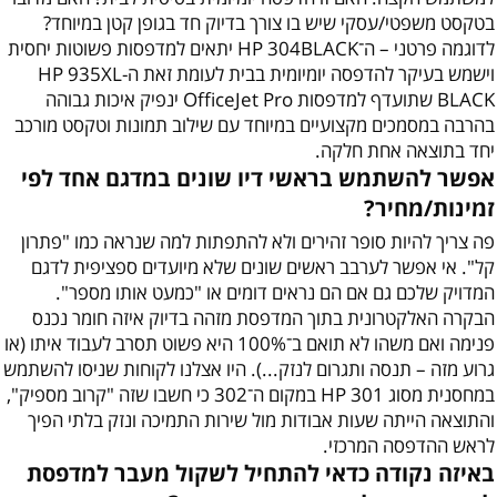
בטקסט משפטי/עסקי שיש בו צורך בדיוק חד בגופן קטן במיוחד?
לדוגמה פרטני – ה־HP 304BLACK יתאים למדפסות פשוטות יחסית
וישמש בעיקר להדפסה יומיומית בבית לעומת זאת ה-HP 935XL
BLACK שתועדף למדפסות OfficeJet Pro ינפיק איכות גבוהה
בהרבה במסמכים מקצועיים במיוחד עם שילוב תמונות וטקסט מורכב
יחד בתוצאה אחת חלקה.
אפשר להשתמש בראשי דיו שונים במדגם אחד לפי
זמינות/מחיר?
פה צריך להיות סופר זהירים ולא להתפתות למה שנראה כמו "פתרון
קל". אי אפשר לערבב ראשים שונים שלא מיועדים ספציפית לדגם
המדויק שלכם גם אם הם נראים דומים או "כמעט אותו מספר".
הבקרה האלקטרונית בתוך המדפסת מזהה בדיוק איזה חומר נכנס
פנימה ואם משהו לא תואם ב־100% היא פשוט תסרב לעבוד איתו (או
גרוע מזה – תנסה ותגרום לנזק...). היו אצלנו לקוחות שניסו להשתמש
במחסנית מסוג HP 301 במקום ה־302 כי חשבו שזה "קרוב מספיק",
והתוצאה הייתה שעות אבודות מול שירות התמיכה ונזק בלתי הפיך
לראש ההדפסה המרכזי.
באיזה נקודה כדאי להתחיל לשקול מעבר למדפסת