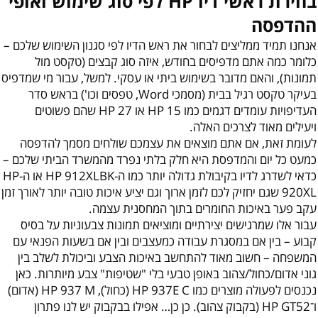
בחירת ראשי דיו HP לפי סוג שימוש ואופי
ההדפסה
אנחנו תמיד ממליצים לבחור את ראש הדיו לפי סגנון השימוש שלכם –
כלומר כמה אתם מדפיסים בחודש, איזה סוג קבצים (טקסט מול
תמונות), והאם מדובר בשימוש ביתי או עסקי. למשל, עבור מי שמדפיס
בעיקר טקסט רגיל בבית (מסמכי Word, טפסים וכו') בראש סדר
העדיפויות עומדים דגמים כמו HP 15 או HP 27 שהם פשוטים
ויעילים מאוד לצרכים האלה.
לעומת זאת, אם אתם מוצאים את עצמכם שולחים מסמך להדפסה
כמעט כל יום והמדפסת היא חלק בלתי נפרד מהמשרד הביתי שלכם –
כדאי לשדרג לדיו בקיבולת גדולה יותר כמו ה-HP 912XLBK או ה-HP
920XL שגם יחזיק לכם לזמן ארוך וגם יציע איכות טובה יותר לאורך זמן
עקב פער באיכות החומרים בתוך המחסנית עצמה.
עבור אלו שמרגישים יצירתיים ומוציאים תמונות צבעוניות על בסיס
קבוע – בין אם במסגרת עבודה כמעצבים ובין אם בשעות הפנאי עם
המשפחה – חשוב מאוד להתחשב באיכות הצבע וביכולת לשלב בין
גוני אדום/כחול/צהוב באופן טבעי בלי "שטיפות" צבע מיותרות. כאן
נכנסים לפעולה מוצרים כמו HP 937E C (כחול),‏ HP 937 M (אדום)
ו־HP GT52 (בקבוק צהוב). כן כן… אפילו בבקבוק יש לנו פתרון