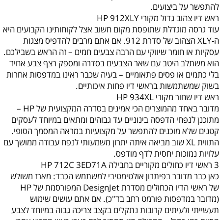
להתפשר על ביצועים.
‏ראש דיו צהוב גדול מקורי HP 912XLY
עוד גרסה מוגדלת שתופסת מקום חשוב אצל לקוחותינו הקבועים היא
ה-XLY הצהוב של סדרת 912. אם אתם מרבים להדפיס מצגות
עסקיות או חומר שיווקי עם הרבה צבעים חמים – זה הראש בשבילכם.
הוא משתלב היטב עם שאר הצבעים בסדרה ומספק רצף צבע אחיד
בלי כתמים או פסים פתאומיים – בעיה שכבר ראינו במדפסות אחרות
בשוק שמשתמשות בראשי דיו פחות איכותיים.
ראש דיו שחור מקורי HP 934XL
מדובר באחד מהמוצרים הכי אמינים בסדרה המקצועית של HP –
מתוכנן לנפחי הדפסה בינוניים עד גבוהים ומתאים במיוחד לעסקים
קטנים שלא מוכנים להתפשר על מקצועיות במראה המסמך הסופי.
התווית XL שוב מביאה איתה יתרון משמעותי לנפח עבודה ממושך עם
עלויות נמוכות יחסית לדף מודפס.
3 ראשי דיו כחולים מקוריים בחבילה HP 712C 3ED71A
כאן כבר מדובר בפיתרון אולטימטיבי למשתמש הכבד: מארז משולש
של ראשי הדיו הכחולים מסדרת DesignJet המפורסמת של HP
(מדובר במדפסות פורמט רחב בד"כ). אם אתם עושים שימוש
תעשייתי ולעיתים קרובות נתקלים בקצב צריכה גבוה במיוחד לצבע