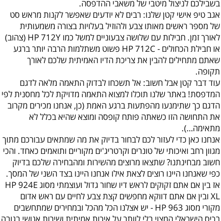
בשבילכם לניצול מיטבי של משאבי ההדפסה.
אגב טיפ אישי קטן שלנו: רבים לא יודעים שאפשר לקנות מראש סט
של מספר ראשים מאותו צבע ולהוזיל בעלויות בצורה משמעותית
לאורך זמן. חבילות עם שלושה צבעוניים למשל כמו HP 712Y (צהוב)
או חבילת הכחולים - HP 712C פשוט משתלמות הרבה יותר ברגע
שאתם מתחילים להבין את צריכת הדיו האמיתית שלכם לאורך
תקופה.
עוד דבר קטן אבל חשוב: אל תשכחו לבדוק התאמה מלאה לדגם
המדפסת! באתר שלנו תוכלו למצוא התאמה מדויקת לכל מחסנית לפי
הדגם כך שתימנעו מהפתעות ברגע האמת (כן, אנחנו מכירים מקרוב
את התחושה הזו כשאתה פותח קופסה ומוצא שהיא בכלל לא
מתאימה…).
אנחנו כאן כדי לעזור לכם לבחור בדיוק את מה שמתאים עבורכם מתוך
מגוון רחב ואיכותי של טונרים וקרטריג'ים מקוריים ותואמים כאחד. והכי
חשוב מבחינתנו? שתצאו מרוצים מהשירות ומהבחירה שלכם בדיוק
כפי שאנחנו היינו רוצים לצאת אילו אנחנו היינו בצד השני של המסך.
אז בין אם אתם זקוקים לראש דיו שחור גדול ועוצמתי מסוג HP 924E
XL ובין אם אתם דווקא מחפשים קצת צבע לחיים עם ראש אדום
מקורי מסוג HP 963 - יש אצלנו הכל מהכל ובמחירים שמתחשבים
בכיס הישראלי המצוי בלי לוותר על איכות אמיתית ושירות אנושי בגובה