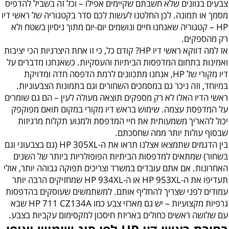
צבעים בגוונים שלא חשבתם שקיימים אפילו – וכל זה בשביל להדפיס
מסמך או תמונה. לכן החלטנו לעשות לכם סדר בקטגוריה של ראשי דיו
HP – קטגוריה שאנחנו חיים ונושמים יום-יום מתוך ניסיון בשטח ולא
רק מהספקים.
אז למה דווקא ראשי דיו HP? קודם כל, כי זו אחת היצרניות הכי יציבות
ואמינות בתחום המדפסות הביתיות והעסקיות. כשאנחנו מדברים על
דיו מקורי של HP, אנחנו מתכוונים לרמת הדפסה חדה ומדויקת
במיוחד, וזה ניכר גם במסמכים השחורים וגם בתמונות הצבעוניות.
ראשי הדיו האלו לא רק מספקים תוצאה מעולה לעין – הם גם שומרים
על המדפסת עצמה. שימוש בראש דיו מקורי במקום תואם מפוקפק
יכול להאריך משמעותית את חיי המדפסת ולמנוע תקלות מרגיזות
שבסוף עולות יותר ממה שחסכתם.
בין הדגמים שתמצאו אצלנו תראו את ה-HP 305XL (גם בצבעוני וגם
בשחור) שמתאים למדפסות הביתיות הפופולריות ביותר של השנים
האחרונות. אם אתם עובדים במשרד וצריכים תפוקה גבוהה יותר, אולי
תעדיפו את ה-HP 953XL או ה-HP 934XL שמחזיקים הרבה יותר
עמודים לפני שצריך להחליף אותם. למשתמשים שעוסקים בהדפסות
גרפיות מקצועיות – יש גם מארזי צבע כמו HP 711 CZ134A שבא
עם שלושה ראשים כחולים באריזת חיסכון למקסימום עקביות בצבע.