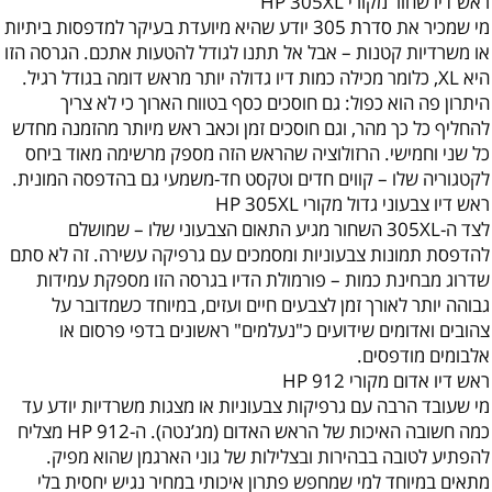
ראש דיו שחור מקורי HP 305XL
מי שמכיר את סדרת 305 יודע שהיא מיועדת בעיקר למדפסות ביתיות
או משרדיות קטנות – אבל אל תתנו לגודל להטעות אתכם. הגרסה הזו
היא XL, כלומר מכילה כמות דיו גדולה יותר מראש דומה בגודל רגיל.
היתרון פה הוא כפול: גם חוסכים כסף בטווח הארוך כי לא צריך
להחליף כל כך מהר, וגם חוסכים זמן וכאב ראש מיותר מהזמנה מחדש
כל שני וחמישי. הרזולוציה שהראש הזה מספק מרשימה מאוד ביחס
לקטגוריה שלו – קווים חדים וטקסט חד-משמעי גם בהדפסה המונית.
ראש דיו צבעוני גדול מקורי HP 305XL
לצד ה-305XL השחור מגיע התאום הצבעוני שלו – שמושלם
להדפסת תמונות צבעוניות ומסמכים עם גרפיקה עשירה. זה לא סתם
שדרוג מבחינת כמות – פורמולת הדיו בגרסה הזו מספקת עמידות
גבוהה יותר לאורך זמן לצבעים חיים ועזים, במיוחד כשמדובר על
צהובים ואדומים שידועים כ"נעלמים" ראשונים בדפי פרסום או
אלבומים מודפסים.
‏ראש דיו אדום מקורי HP 912
מי שעובד הרבה עם גרפיקות צבעוניות או מצגות משרדיות יודע עד
כמה חשובה האיכות של הראש האדום (מג’נטה). ה-HP 912 מצליח
להפתיע לטובה בבהירות ובצלילות של גוני הארגמן שהוא מפיק.
מתאים במיוחד למי שמחפש פתרון איכותי במחיר נגיש יחסית בלי