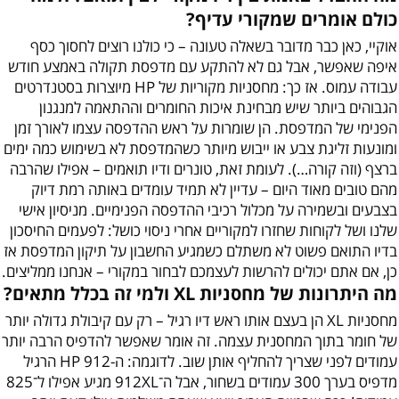
כולם אומרים שמקורי עדיף?
אוקיי, כאן כבר מדובר בשאלה טעונה – כי כולנו רוצים לחסוך כסף
איפה שאפשר, אבל גם לא להתקע עם מדפסת תקולה באמצע חודש
עבודה עמוס. אז כך: מחסניות מקוריות של HP מיוצרות בסטנדרטים
הגבוהים ביותר שיש מבחינת איכות החומרים וההתאמה למנגנון
הפנימי של המדפסת. הן שומרות על ראש ההדפסה עצמו לאורך זמן
ומונעות זליגת צבע או ייבוש מיותר כשהמדפסת לא בשימוש כמה ימים
ברצף (וזה קורה…). לעומת זאת, טונרים ודיו תואמים – אפילו שהרבה
מהם טובים מאוד היום – עדיין לא תמיד עומדים באותה רמת דיוק
בצבעים ובשמירה על מכלול רכיבי ההדפסה הפנימיים. מניסיון אישי
שלנו ושל לקוחות שחזרו למקוריים אחרי ניסוי כושל: לפעמים החיסכון
בדיו התואם פשוט לא משתלם כשמגיע החשבון על תיקון המדפסת אז
כן, אם אתם יכולים להרשות לעצמכם לבחור במקורי – אנחנו ממליצים.
מה היתרונות של מחסניות XL ולמי זה בכלל מתאים?
מחסניות XL הן בעצם אותו ראש דיו רגיל – רק עם קיבולת גדולה יותר
של חומר בתוך המחסנית עצמה. זה אומר שאפשר להדפיס הרבה יותר
עמודים לפני שצריך להחליף אותן שוב. לדוגמה: ה-HP 912 הרגיל
מדפיס בערך 300 עמודים בשחור, אבל ה־912XL מגיע אפילו ל־825