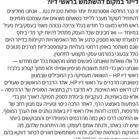
לייזר במקום להשתמש בראשי דיו?
זו כבר החלטה אסטרטגית יותר ופחות טכנית נטו... אנחנו ממליצים
להתחיל לשקול מעבר ללייזר כשאתם מוצאים את עצמכם מזמינים
ראש חדש כמעט כל חודש בגלל צריכה גבוהה מאוד בעסק/בית פעיל
במיוחד — ואז מבינים שכל העסק מתחיל להיות יקר מדי ביחס
לתועלת שהוא מספק כרגע אל מול האפשרויות הקיימות בלייזר היום
שגם משתפר באופן דרמטי בעלויות ובקומפטביליות לצרכים מגוונים
כולל צבעוני בפורמט עסקי מקצועי לחלוטין.
כל אלו שאלות שאנחנו פוגשים ממש מהשטח בכל יום מחדש —
ואנחנו כאן כדי לתת תשובות מניסיון אמיתי ולא מתוך קטלוג בלבד!
ראשי דיו HP – השוואה מעמיקה בין המובילים שבמגוון
כשאנחנו מדברים על ראשי דיו HP, אחד הדברים הראשונים שעולים
לנו לראש הוא האיכות. לא מדובר רק בתוצאה הסופית של ההדפסה –
אלא גם באמינות, בעקביות וביכולת לספק תפוקה לאורך זמן בלי
הפתעות באמצע הדף. לאחר הרבה ניסוי וטעייה עם מגוון רחב של
מדפסות, למדנו לזהות אילו ראשי דיו באמת נותנים את הערך המוסף.
אז החלטנו לרכז כאן כמה מהדגמים הפופולריים והמבוקשים ביותר
שיש לנו באתר, ולנתח אותם לעומק: מה היתרונות שלהם, מה
החוזקות הבולטות שלהם, ולמה משתמשים חוזרים לבחור דווקא בהם.