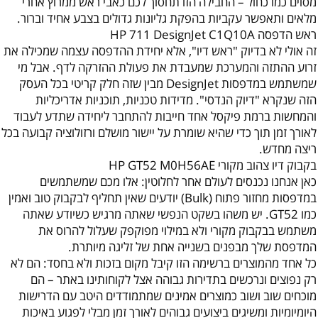
מסוים כמו כחול – החבילה הזו תחסוך לכם כאבי ראש ממרוץ אחרי
מלאים ותאפשר עקביות בהפקת גליונות גדולים בצבע אחיד וברור.
ראש הדפסה HP 711 DesignJet C1Q10A
זה אולי לא בדיוק "ראש דיו", אלא יחידת ההדפסה עצמה שמכילה את
זרוע ההתזה והמערכת שמעבדת את פעולת ההזרקה לדף. אבל מי
שמשתמש במדפסות DesignJet מבין שזה חלק קריטי בכל העסק
הזה שנקרא "דיוק הנדסי". מדידות טכניות, תוכניות אדריכליות
והמחשות ברמת פיקסל אחד חייבות להתחבר ליחידה שתדע לעבוד
לאורך זמן תוך כדי שהיא שומרת על יישור מושלם ורזולוציה קבועה בכל
ריצה מחדש.
בקבוק דיו צהוב מקורי HP GT52 M0H56AE
כאן אנחנו נכנסים לעולם אחר לחלוטין: אלו מכם שמשתמשים
במדפסות מחזור פתוח (Bulk) יודעים שאין תחליף לבקבוק טוב ואמין
כמו GT52. יש משהו בשקט הנפשי שאתה מרגיש כשיודע שאתה
משתמש בבקבוק מקורי ולא במילוי מפוקפק שעלול להרוס את
המדפסת שלך מבפנים בשנייה אחת של זליגה מיותרת.
כל אחד מהמוצרים ברשימה הזו קיבל מקום בזכות ולא בחסד: הם לא
רק נפוצים ונרכשים בתדירות גבוהה אצל לקוחותינו באתר – הם
מוכחים שוב ושוב כמוצרים אמינים שמתמודדים היטב עם הדרישות
היומיומיות ומשיגים ביצועים גבוהים לאורך זמן מבלי לפגוע באיכות