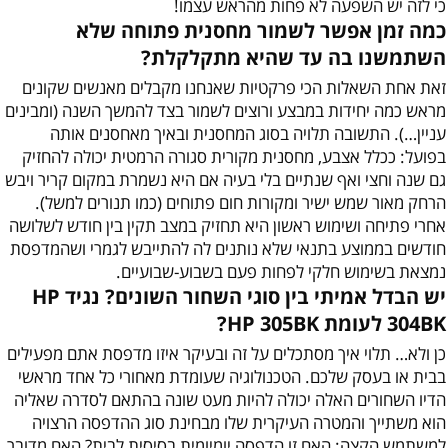
כי לזה יש השפעה לא פחות מהראש עצמו!
כמה זמן אפשר לשמור מחסנית פתוחה שלא
השתמשנו בה עד שהיא מתקלקלת?
זאת אחת השאלות הכי פרקטיות שאנחנו מקבלים מאנשים שקונים
מראש כמה יחידות במבצע ורוצים לשמור בצד להמשך השנה (ומבינים
עניין…). התשובה תלויה בסוג המחסנית ובאיך מאחסנים אותה
בפועל: ככלל אצבע, מחסנית מקורית סגורה הרמטית יכולה להחזיק
גם שנה וחצי ואף שנתיים בלי בעיה אם היא נשמרת במקום קריר ויבש
הרחק מאור שמש ישיר ומקורות חום פתוחים (כמו תנורים למשל).
אחרי פתיחה ושימוש ראשון היא תחזיק במצב תקין בין חודש לשלושה
חודשים בממוצע בתנאי שלא נותנים לה להתייבש לגמרי ושהמדפסת
נמצאת בשימוש חלקי לפחות פעם בשבוע-שבועיים.
יש הבדל אמיתי בין סוגי השחור השונים? נגיד HP
304BK לעומת HP 305BK?
כן ולא… תלוי איך מסתכלים על זה ובעיקר איזו מדפסת אתם מפעילים
בבית או בעסק שלכם. הטכנולוגיה שעומדת מאחורי כל אחד מראשי
הדיו השחורים האלה יכולה להיות מעט שונה בהתאם לסדרה שאליה
הוא משתייך והמטרה העיקרית שלו מבחינת סוג ההדפסה הרצויה
למשתמש הקצה: האם זו הדפסה יומיומית בסיסית לבית? האם מדובר