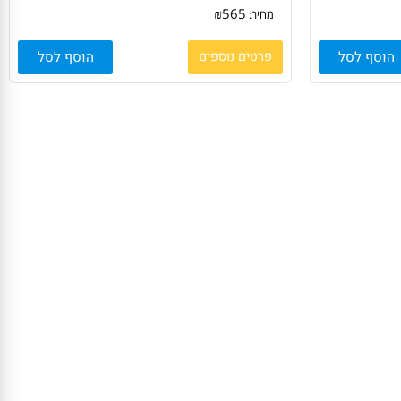
ראש דיו כחול מקורי CANON PFI120BC קנון
ראש דיו אדום מקורי CANON PFI120M קנון
ׁ(130 מיל')
₪
565
מחיר:
סף לסל
פרטים נוספים
הוסף לסל