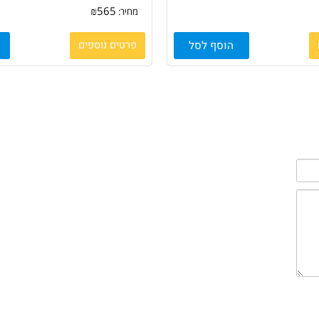
ראש דיו צהוב מקורי CANON PFI120Y ׁקנון
ׁ(130 מיל')
₪
565
מחיר:
הוסף לסל
פרטים נוספים
הו