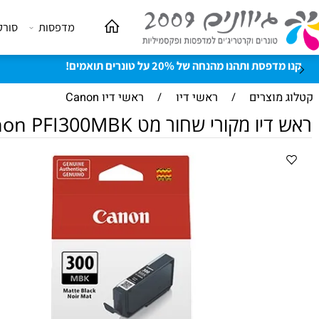
מדפסות
סורקים
וצרים
/
ראשי דיו
/
ראשי דיו Canon
 מקורי שחור מט Canon PFI300MBK