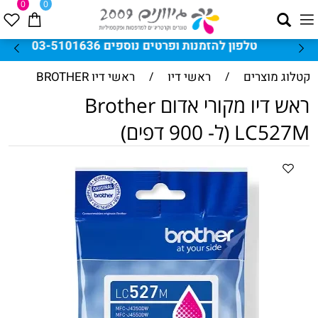
0
0
טלפון להזמנות ופרטים נוספים 03-5101636
קטלוג מוצרים
/
ראשי דיו
/
ראשי דיו BROTHER
ראש דיו מקורי אדום Brother
LC527M (ל- 900 דפים)