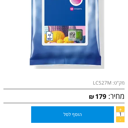
מק"ט:
LC527M
מחיר:
179
₪
הוסף לסל