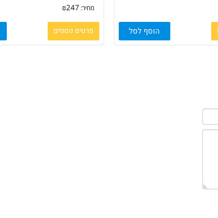
 HP C4096a
טונר (קרטריג') תואם HP C4127x
₪
247
מחיר:
הוסף לסל
פרטים נוספים
הו