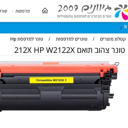
מדפסות
סורקים
וצרים
/
טונרים למדפסות
/
טונר למדפסת Hp
ב תואם 212X HP W2122X