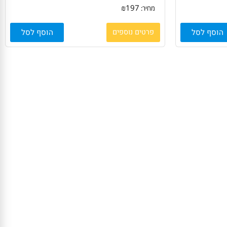
טונר (קרטריג') תואם HP C8061x
₪
197
מחיר:
סף לסל
פרטים נוספים
הוסף לסל