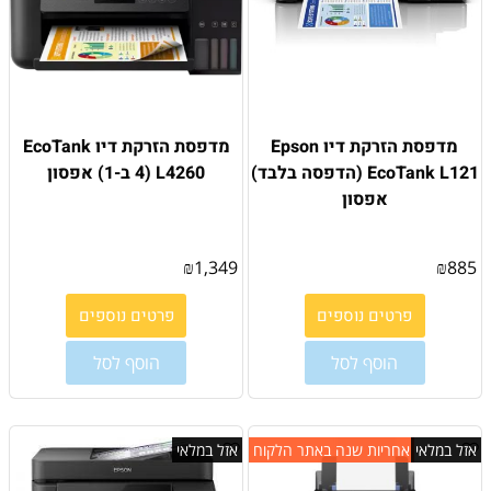
מדפסת הזרקת דיו Epson
מדפסת הזרקת דיו EcoTank
EcoTank L121 (הדפסה בלבד)
L4260 (4 ב-1) אפסון
אפסון
₪
1,349
₪
885
פרטים נוספים
פרטים נוספים
הוסף לסל
הוסף לסל
אזל במלאי
אחריות שנה באתר הלקוח
אזל במלאי