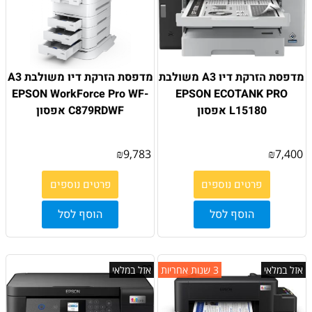
מדפסת הזרקת דיו A3 משולבת
מדפסת הזרקת דיו משולבת A3
EPSON WorkForce Pro WF-
EPSON ECOTANK PRO
L15180 אפסון
C879RDWF אפסון
₪
9,783
₪
7,400
פרטים נוספים
פרטים נוספים
הוסף לסל
הוסף לסל
אזל במלאי
3 שנות אחריות
אזל במלאי