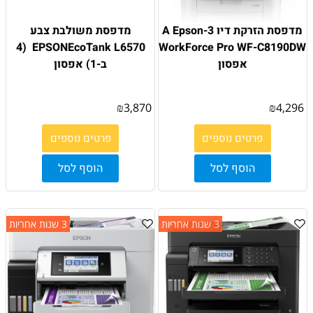
מדפסת ‏הזרקת דיו 3-A Epson
מדפסת משולבת צבע
EPSONEcoTank L6570 ׁ (4
WorkForce Pro WF-C8190DW
אפסון
ב-1) אפסון
₪
3,870
₪
4,296
פרטים נוספים
פרטים נוספים
הוסף לסל
הוסף לסל
3 שנות אחריות
3 שנות אחריות