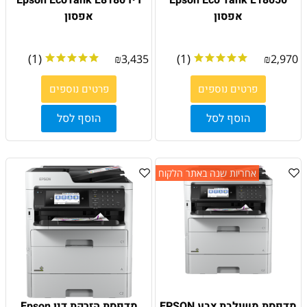
Epson Eco Tank L18050
דיו Epson EcoTank L8180
אפסון
אפסון
(1)
(1)
₪
3,435
₪
2,970
פרטים נוספים
פרטים נוספים
הוסף לסל
הוסף לסל
אחריות שנה באתר הלקוח
מדפסת משולבת צבע EPSON
מדפסת הזרקת דיו Epson