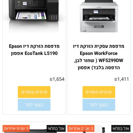
מדפסת עסקית הזרקת דיו
מדפסת הזרקת דיו Epson
Epson WorkForce
EcoTank L5190 אפסון
WF5299DW ( שחור לבן,
הדפסה בלבד) אפסון
₪
1,654
₪
1,411
פרטים נוספים
פרטים נוספים
הוסף לסל
הוסף לסל
אזל במלאי
3 שנים אחריות
אזל במלאי
3 שנים אחריות