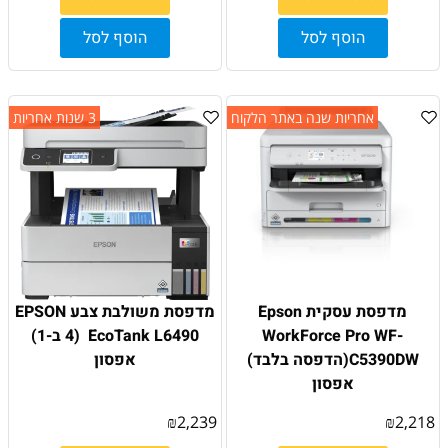
הוסף לסל
הוסף לסל
אחריות שנה באתר הלקוח
3 שנות אחריות
מדפסת עסקית Epson
מדפסת משולבת צבע EPSON
WorkForce Pro WF-
EcoTank L6490 ׁ (4 ב-1)
C5390DW(הדפסה בלבד)
אפסון
אפסון
₪
2,239
₪
2,218