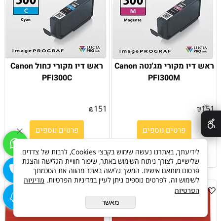
ראש דיו מקורי מג'נטה Canon
ראש דיו מקורי כחול Canon
PFI300C
PFI300M
✕
₪
151
₪
151
פרטים נוספים
פרטים נוספים
הוסף לסל
הוסף לסל
לידיעתך, באתרנו נעשה שימוש בקבצי Cookies, לרבות של צדדים
שלישיים, לצורך ניתוח השימוש באתר, שיפור חוויית הגלישה והצגת
פרסום מותאם אישית. המשך גלישה באתר מהווה את הסכמתך
לשימוש זה. לפרטים נוספים ניתן לעיין במדיניות הפרטיות.
מדיניות
הפרטיות
מאשר